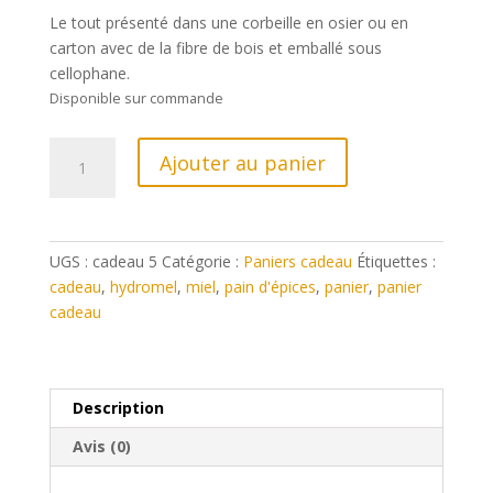
€37,00.
€32,50.
Le tout présenté dans une corbeille en osier ou en
carton avec de la fibre de bois et emballé sous
cellophane.
Disponible sur commande
quantité
Ajouter au panier
de
Panier
cadeau
luxe
UGS :
cadeau 5
Catégorie :
Paniers cadeau
Étiquettes :
cadeau
,
hydromel
,
miel
,
pain d'épices
,
panier
,
panier
cadeau
Description
Avis (0)