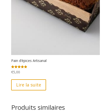
Pain d’épices Artisanal
€
5,00
Note
5.00
sur 5
Lire la suite
Produits similaires