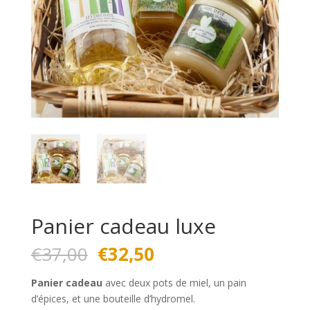
Panier cadeau luxe
Le
Le
€
37,00
€
32,50
prix
prix
initial
actuel
Panier cadeau
avec deux pots de miel, un pain
était :
est :
d’épices, et une bouteille d’hydromel.