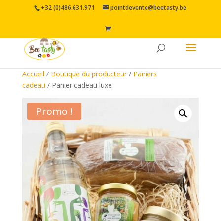
+32 (0)486.631.971
pointdevente@beetasty.be
Accueil
/
Boutique du producteur
/
Paniers
cadeau
/ Panier cadeau luxe
Promo !