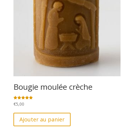
Bougie moulée crèche
€
5,00
Note
5.00
sur 5
Ajouter au panier