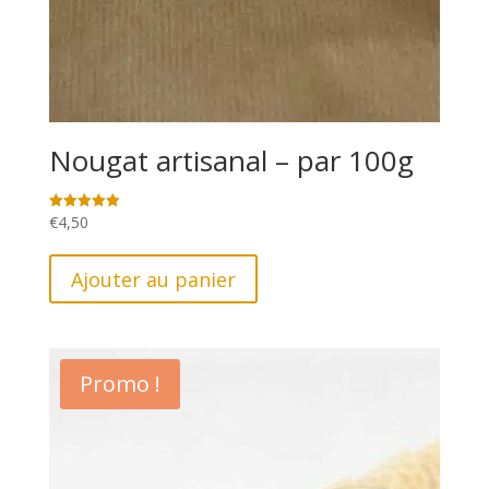
Nougat artisanal – par 100g
€
4,50
Note
5.00
sur 5
Ajouter au panier
Promo !