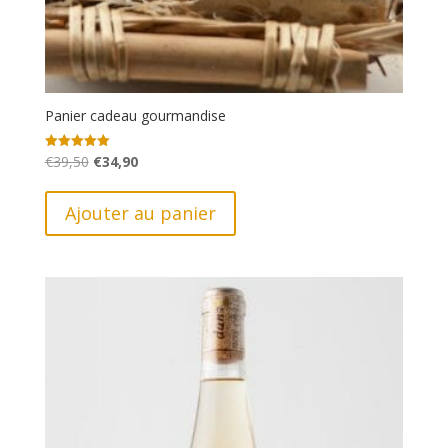
Panier cadeau gourmandise
Le
Le
€
39,50
€
34,90
Note
5.00
prix
prix
sur 5
initial
actuel
Ajouter au panier
était :
est :
€39,50.
€34,90.