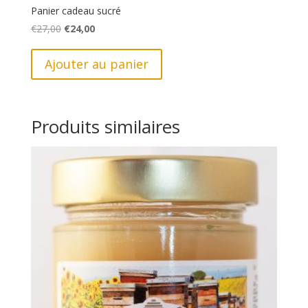
Panier cadeau sucré
Le
Le
€
27,00
€
24,00
prix
prix
initial
actuel
Ajouter au panier
était :
est :
€27,00.
€24,00.
Produits similaires