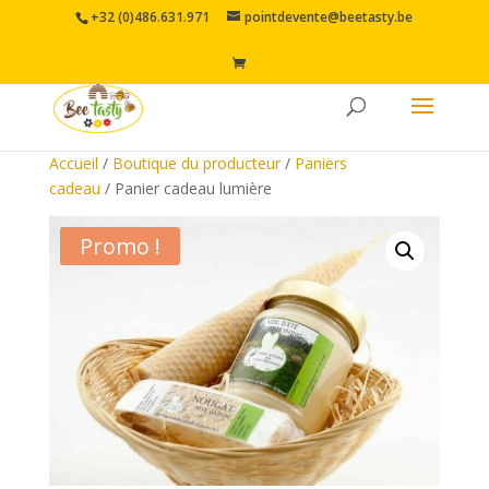
+32 (0)486.631.971
pointdevente@beetasty.be
Accueil
/
Boutique du producteur
/
Paniers
cadeau
/ Panier cadeau lumière
Promo !