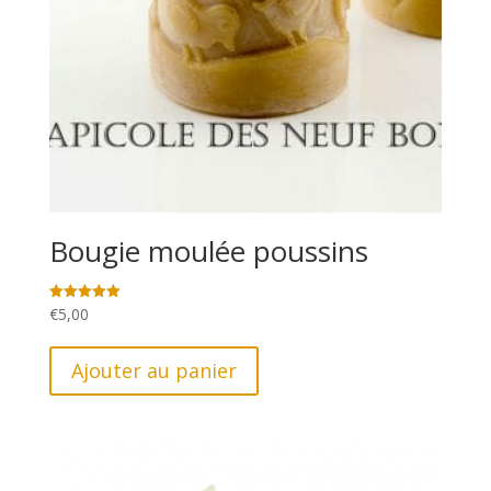
Bougie moulée poussins
€
5,00
Note
5.00
sur 5
Ajouter au panier