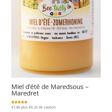
Miel d’été de Maredsous –
Maredret
€
7,80
plus
€
0,20
de caution
Note
4.92