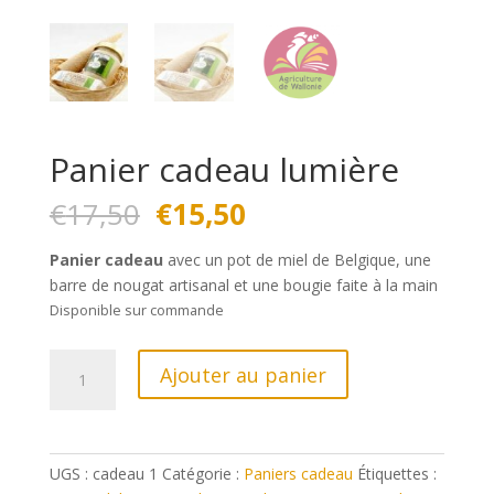
Panier cadeau lumière
Le
Le
€
17,50
€
15,50
prix
prix
initial
actuel
Panier cadeau
avec un pot de miel de Belgique, une
était :
est :
barre de nougat artisanal et une bougie faite à la main
€17,50.
€15,50.
Disponible sur commande
quantité
Ajouter au panier
de
Panier
cadeau
lumière
UGS :
cadeau 1
Catégorie :
Paniers cadeau
Étiquettes :