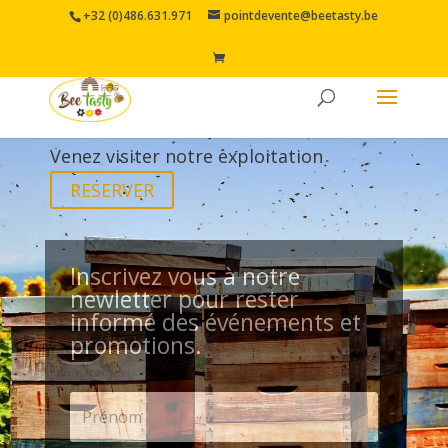
+32 (0)486.631.971
pointdevente@beetasty.be
A LA DECOUVERTE DES ABEILLES
Venez visiter notre exploitation
RESERVER
Inscrivez vous à notre
newletter pour rester
informé des événements et
promotions.