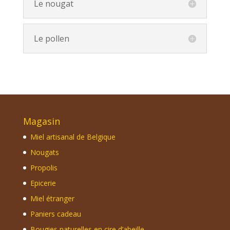
Le nougat
Le pollen
Magasin
Miel artisanal de Belgique
Nougats
Propolis
Epicerie
Miel étranger
Paniers cadeau
Bougies naturelles en cire d’abeille