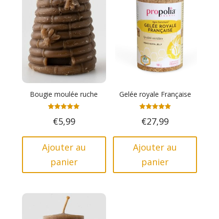
Bougie moulée ruche
Gelée royale Française
Note
Note
€
5,99
€
27,99
5.00
5.00
sur 5
sur 5
Ajouter au
Ajouter au
panier
panier