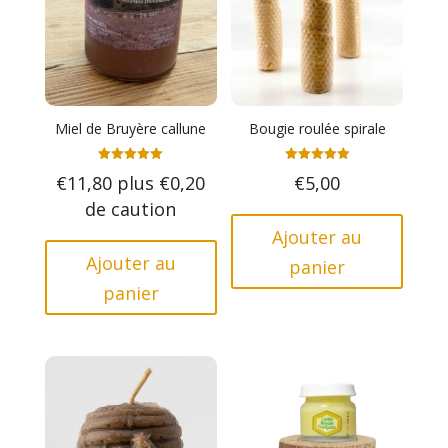
Miel de Bruyère callune
Bougie roulée spirale
Note
Note
€
11,80
plus
€
0,20
€
5,00
5.00
5.00
sur 5
sur 5
de caution
Ajouter au
Ajouter au
panier
panier