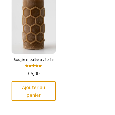
Bougie moulée alvéolée
Note
€
5,00
5.00
sur 5
Ajouter au
panier