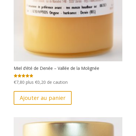
Miel d’été de Denée – Vallée de la Molignée
€
7,80
plus
€
0,20
de caution
Note
4.95
sur 5
Ajouter au panier