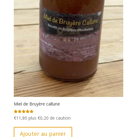
Miel de Bruyère callune
€
11,80
plus
€
0,20
de caution
Note
5.00
sur 5
Ajouter au panier