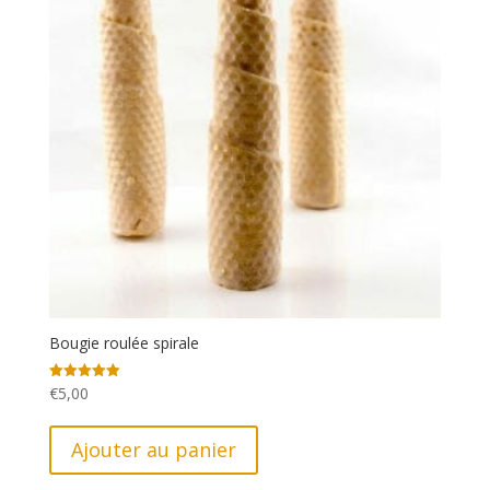
Bougie roulée spirale
€
5,00
Note
5.00
sur 5
Ajouter au panier