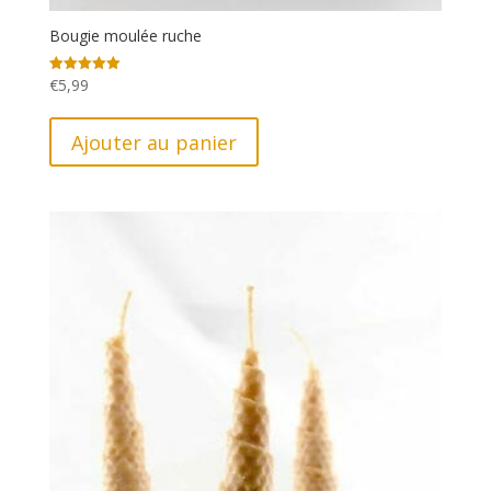
Bougie moulée ruche
€
5,99
Note
5.00
sur 5
Ajouter au panier