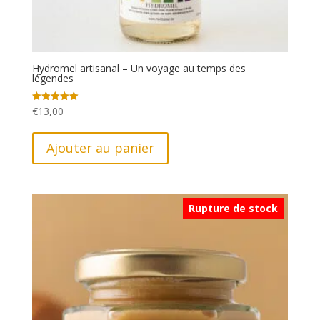
Hydromel artisanal – Un voyage au temps des
légendes
€
13,00
Note
5.00
sur 5
Ajouter au panier
Rupture de stock