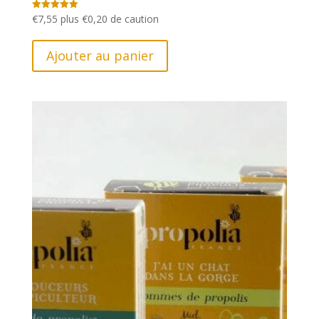
€
7,55
plus
€
0,20
de caution
Note
5.00
sur 5
Ajouter au panier