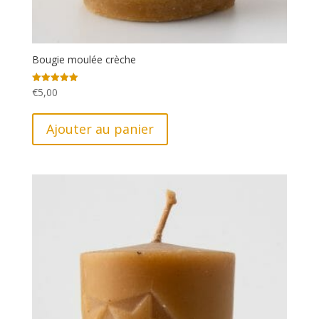
Bougie moulée crèche
€
5,00
Note
5.00
sur 5
Ajouter au panier