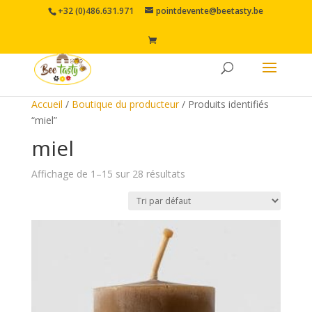
+32 (0)486.631.971
pointdevente@beetasty.be
Accueil
/
Boutique du producteur
/ Produits identifiés
“miel”
miel
Affichage de 1–15 sur 28 résultats