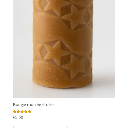
Bougie moulée étoiles
€
5,00
Note
4.80
sur 5