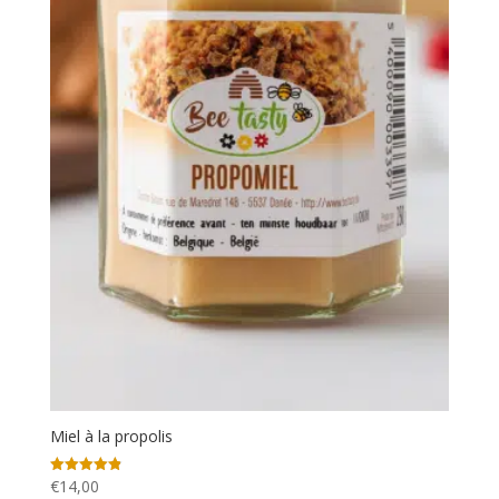
Miel à la propolis
€
14,00
Note
4.84