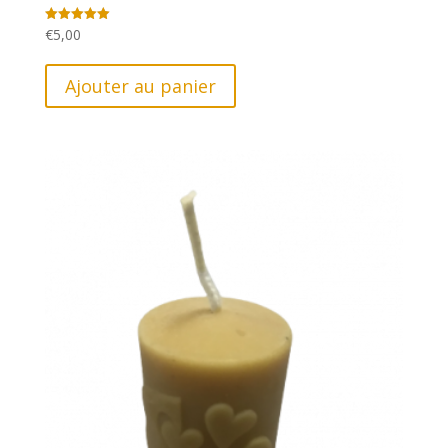
€
5,00
Note
5.00
sur 5
Ajouter au panier