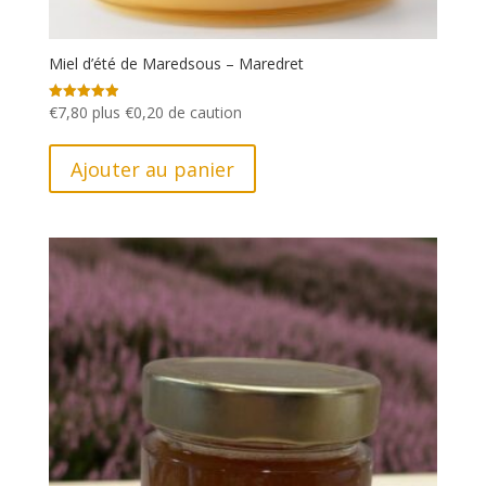
Miel d’été de Maredsous – Maredret
€
7,80
plus
€
0,20
de caution
Note
4.92
sur 5
Ajouter au panier