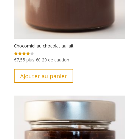
Chocomiel au chocolat au lait
€
7,55
plus
€
0,20
de caution
Note
4.00
sur 5
Ajouter au panier