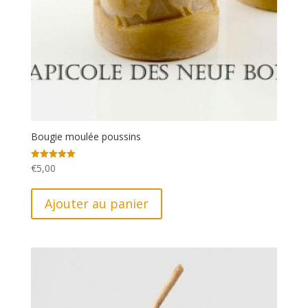
Bougie moulée poussins
€
5,00
Note
5.00
sur 5
Ajouter au panier