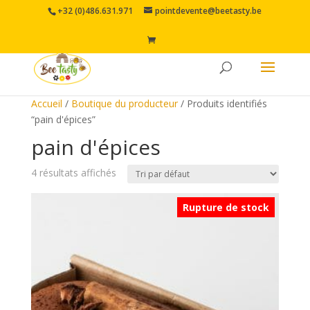
+32 (0)486.631.971
pointdevente@beetasty.be
Accueil
/
Boutique du producteur
/ Produits identifiés
“pain d'épices”
pain d'épices
4 résultats affichés
Rupture de stock