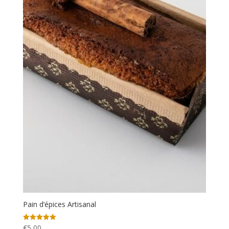
Pain d’épices Artisanal
€
5,00
Note