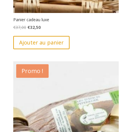
Panier cadeau luxe
Le
Le
€
37,00
€
32,50
prix
prix
initial
actuel
Ajouter au panier
était :
est :
€37,00.
€32,50.
Promo !