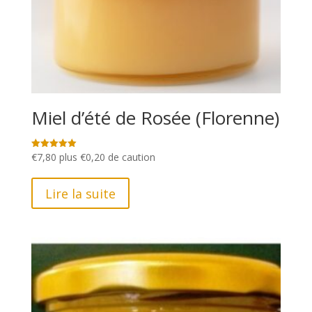
Miel d’été de Rosée (Florenne)
€
7,80
plus
€
0,20
de caution
Note
5.00
sur 5
Lire la suite