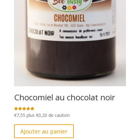
Chocomiel au chocolat noir
€
7,55
plus
€
0,20
de caution
Note
5.00
sur 5
Ajouter au panier