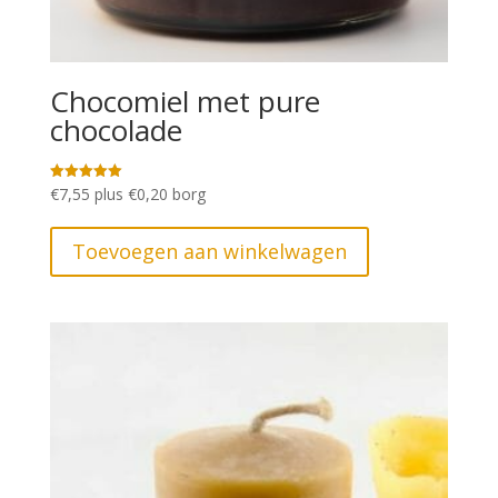
Chocomiel met pure
chocolade
€
7,55
plus
€
0,20
borg
Gewaardeerd
5.00
uit 5
Toevoegen aan winkelwagen