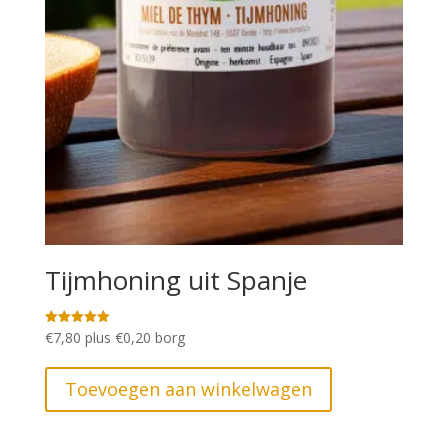
Tijmhoning uit Spanje
€
7,80
plus
€
0,20
borg
Gewaardeerd
5.00
uit 5
Toevoegen aan winkelwagen