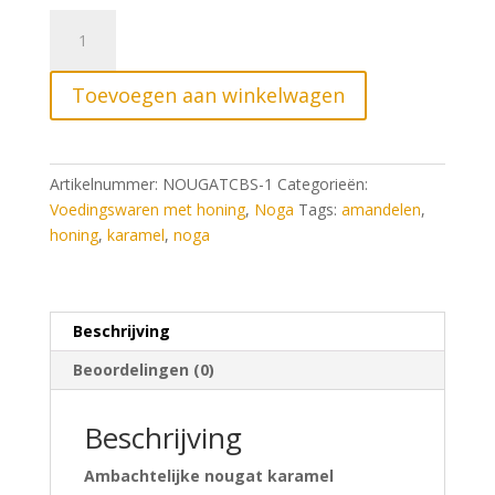
Nougat
karamel
boterzout
Toevoegen aan winkelwagen
100g
aantal
Artikelnummer:
NOUGATCBS-1
Categorieën:
Voedingswaren met honing
,
Noga
Tags:
amandelen
,
honing
,
karamel
,
noga
Beschrijving
Beoordelingen (0)
Beschrijving
Ambachtelijke nougat karamel