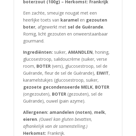
boterzout (100g) – Herkomst: Frankrijk
Een zachte, smeuïge nougat met een
heerlijke toets van
karamel
en
gezouten
boter
, afgewerkt met
sel de Guérande
.
Romig, licht gezouten en onweerstaanbaar
gourmand.
Ingrediënten:
suiker,
AMANDLEN
, honing,
glucosestroop, salidoucrème (suiker, verse
room,
BOTER
(vers), glucosestroop, sel de
Guérande, fleur de sel de Guérande),
EIWIT
,
karamelstukjes (glucosestroop, suiker,
gezoete gecondenseerde MELK
,
BOTER
(ongezouten),
BOTER
(gezouten), sel de
Guérande), ouwel (pain azyme).
Allergenen:
amandelen (noten)
,
melk
,
eieren
.
(Ouwel kan gluten bevatten,
afhankelijk van de samenstelling.)
Herkomst:
Frankrijk.