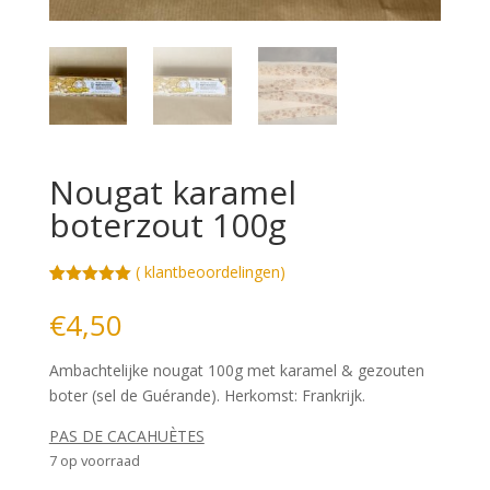
Nougat karamel
boterzout 100g
(
klantbeoordelingen)
Gewaardeerd
1
5.00
op 5
€
4,50
gebaseerd
op
klantbeoorde
Ambachtelijke nougat 100g met karamel & gezouten
ling
boter (sel de Guérande). Herkomst: Frankrijk.
PAS DE CACAHUÈTES
7 op voorraad