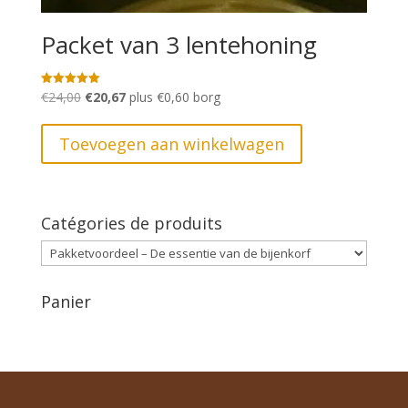
Packet van 3 lentehoning
Oorspronkelijke
Huidige
€
24,00
€
20,67
plus
€
0,60
borg
Gewaardeerd
5.00
prijs
prijs
uit 5
was:
is:
Toevoegen aan winkelwagen
€24,00.
€20,67.
Catégories de produits
Panier