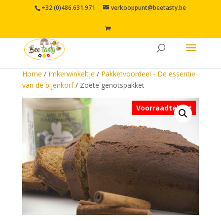
+32 (0)486.631.971
verkooppunt@beetasty.be
Home
/
Imkerwinkeltje
/
Pakketvoordeel - De essentie
van de bijenkorf
/ Zoete genotspakket
Voorraadtekort