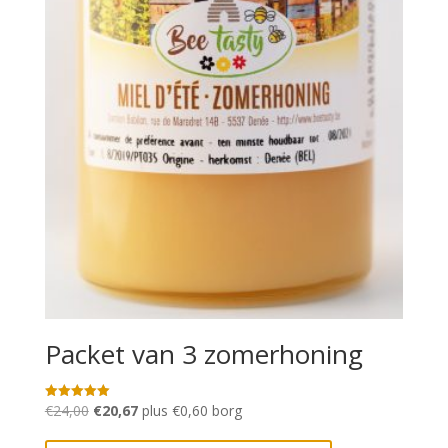
Packet van 3 zomerhoning
Oorspronkelijke
Huidige
€
24,00
€
20,67
plus
€
0,60
borg
Gewaardeerd
5.00
prijs
prijs
uit 5