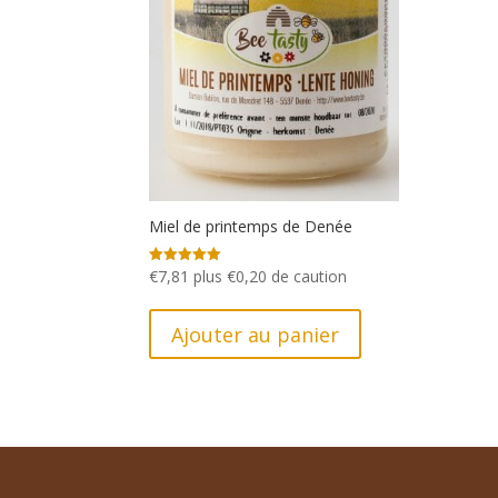
Miel de printemps de Denée
€
7,81
plus
€
0,20
de caution
Note
5.00
sur 5
Ajouter au panier