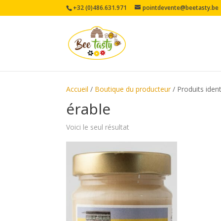
+32 (0)486.631.971
pointdevente@beetasty.be
Accueil
/
Boutique du producteur
/ Produits ident
érable
Voici le seul résultat