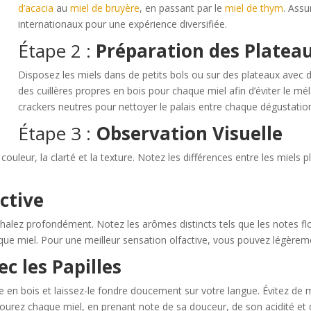
d’acacia
au
miel de bruyère
, en passant par le
miel de thym
. Assu
internationaux pour une expérience diversifiée.
Étape 2 :
Préparation des Platea
Disposez les miels dans de petits bols ou sur des plateaux avec de
des cuillères propres en bois pour chaque miel afin d’éviter le 
crackers neutres pour nettoyer le palais entre chaque dégustatio
Étape 3 :
Observation Visuelle
leur, la clarté et la texture. Notez les différences entre les miels plu
ctive
alez profondément. Notez les arômes distincts tels que les notes flor
que miel. Pour une meilleur sensation olfactive, vous pouvez légèremen
c les Papilles
ère en bois et laissez-le fondre doucement sur votre langue. Évitez de
vourez chaque miel, en prenant note de sa douceur, de son acidité et