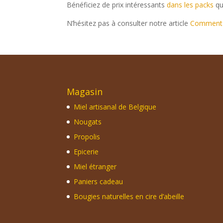
Bénéficiez de prix intéressants
dans les packs
qu
N’hésitez pas à consulter notre article
Comment d
Magasin
Miel artisanal de Belgique
Nougats
Propolis
Epicerie
Miel étranger
Paniers cadeau
Bougies naturelles en cire d’abeille