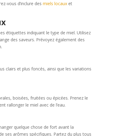
rez-vous d’inclure des
miels locaux
et
ux
s étiquettes indiquant le type de miel. Utilisez
mélange des saveurs. Prévoyez également des
n.
s clairs et plus foncés, ainsi que les variations
ales, boisées, fruitées ou épicées. Prenez le
t rallonger le miel avec de l’eau.
 manger quelque chose de fort avant la
 de ses arômes spécifiques. Partez du plus tous