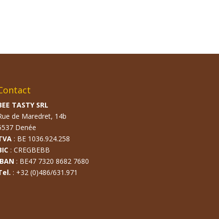
Contact
BEE TASTY SRL
Rue de Maredret, 14b
5537 Denée
TVA
: BE 1036.924.258
BIC
: CREGBEBB
IBAN
: BE47 7320 8682 7680
Tel.
: +32 (0)486/631.971