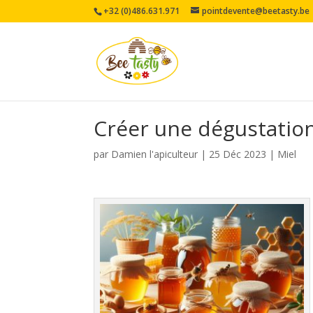
+32 (0)486.631.971
pointdevente@beetasty.be
Créer une dégustation
par
Damien l'apiculteur
|
25 Déc 2023
|
Miel