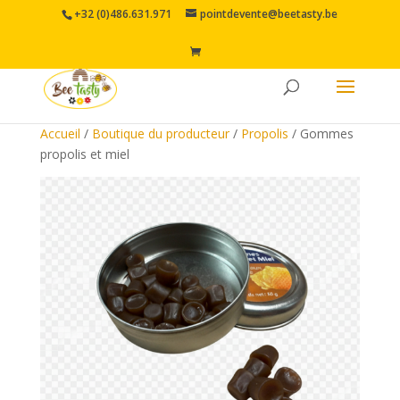
+32 (0)486.631.971
pointdevente@beetasty.be
Accueil
/
Boutique du producteur
/
Propolis
/ Gommes
propolis et miel