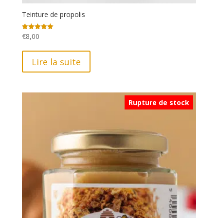
Teinture de propolis
€
8,00
Note
5.00
sur 5
Lire la suite
Rupture de stock