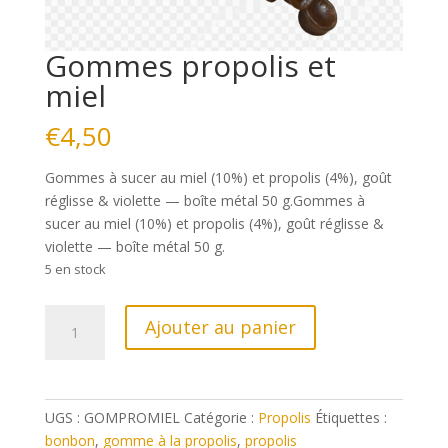
Gommes propolis et
miel
€
4,50
Gommes à sucer au miel (10%) et propolis (4%), goût
réglisse & violette — boîte métal 50 g.Gommes à
sucer au miel (10%) et propolis (4%), goût réglisse &
violette — boîte métal 50 g.
5 en stock
quantité
Ajouter au panier
de
Gommes
propolis
et
UGS :
GOMPROMIEL
Catégorie :
Propolis
Étiquettes :
miel
bonbon
,
gomme à la propolis
,
propolis