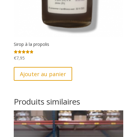
Sirop à la propolis
€
7,95
Note
4.88
sur 5
Ajouter au panier
Produits similaires