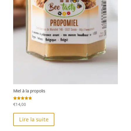
Miel à la propolis
€
14,00
Note
4.84
sur 5
Lire la suite