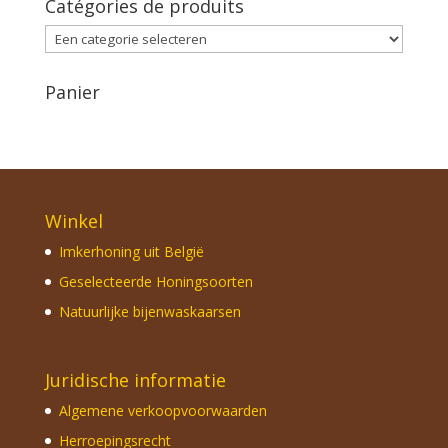
Catégories de produits
Panier
Winkel
Imkerhoning uit België
Geselecteerde Honingsoorten
Natuurlijke bijenwaskaarsen
Juridische informatie
Algemene verkoopvoorwaarden
Herroepingsrecht