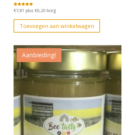
€
7,81
plus
€
0,20
borg
Gewaardeerd
5.00
uit 5
Toevoegen aan winkelwagen
Aanbieding!