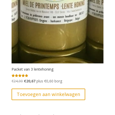
Packet van 3 lentehoning
Oorspronkelijke
Huidige
€
24,00
€
20,67
plus
€
0,60
borg
Gewaardeerd
5.00
prijs
prijs
uit 5
was:
is:
Toevoegen aan winkelwagen
€24,00.
€20,67.