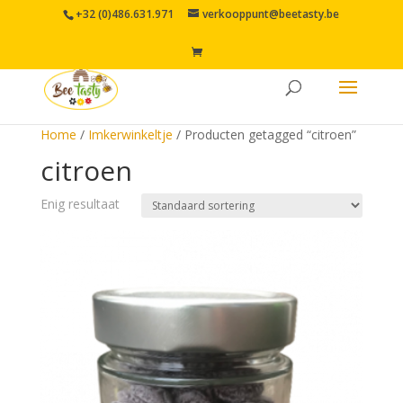
+32 (0)486.631.971
verkooppunt@beetasty.be
Home
/
Imkerwinkeltje
/ Producten getagged “citroen”
citroen
Enig resultaat