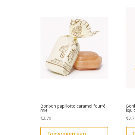
Bonbon papillotte caramel fourré
Bonb
miel
liqui
€
3,70
€
3,7
Toevoegen aan