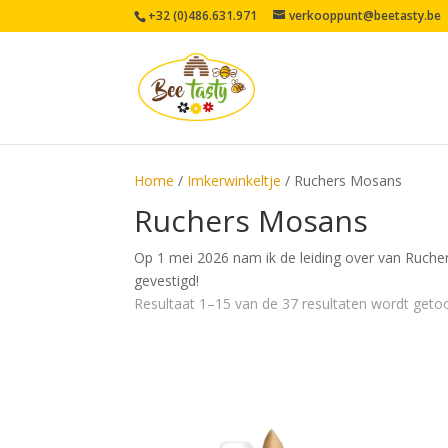
+32 (0)486.631.971
verkooppunt@beetasty.be
Home
/
Imkerwinkeltje
/ Ruchers Mosans
Ruchers Mosans
Op 1 mei 2026 nam ik de leiding over van Ruchers
gevestigd!
Resultaat 1–15 van de 37 resultaten wordt geto