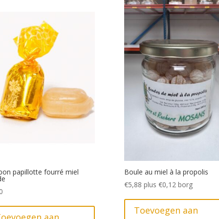
on papillotte fourré miel
Boule au miel à la propolis
de
€
5,88
plus
€
0,12
borg
0
Toevoegen aan
Toevoegen aan