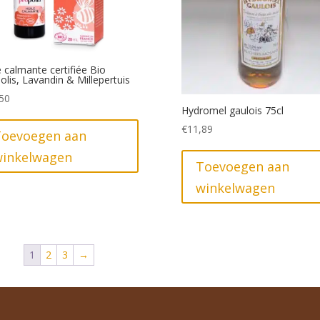
e calmante certifiée Bio
olis, Lavandin & Millepertuis
50
Hydromel gaulois 75cl
€
11,89
Toevoegen aan
winkelwagen
Toevoegen aan
winkelwagen
1
2
3
→