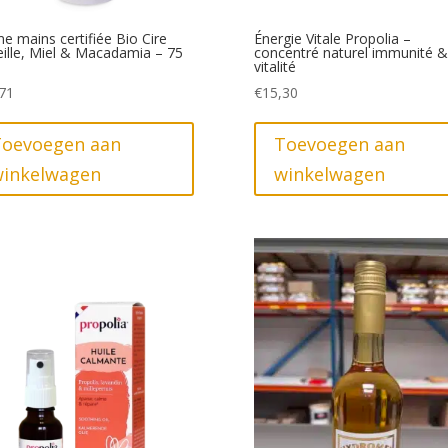
e mains certifiée Bio Cire
Énergie Vitale Propolia –
eille, Miel & Macadamia – 75
concentré naturel immunité &
vitalité
71
€
15,30
Toevoegen aan
Toevoegen aan
winkelwagen
winkelwagen