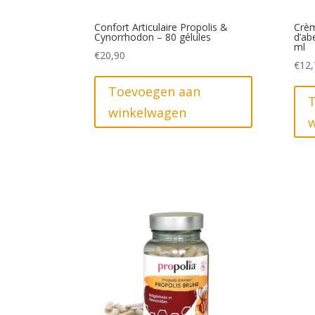
Confort Articulaire Propolis &
Crèm
Cynorrhodon – 80 gélules
d’ab
ml
€
20,90
€
12,
Toevoegen aan
winkelwagen