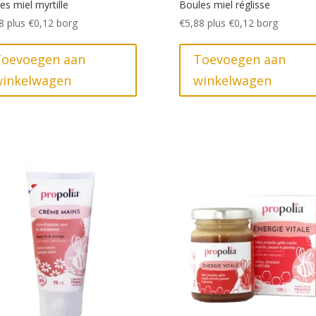
es miel myrtille
Boules miel réglisse
8
plus
€
0,12
borg
€
5,88
plus
€
0,12
borg
Toevoegen aan
Toevoegen aan
winkelwagen
winkelwagen