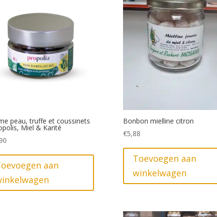
e peau, truffe et coussinets
Bonbon mielline citron
opolis, Miel & Karité
€
5,88
90
Toevoegen aan
Toevoegen aan
winkelwagen
winkelwagen