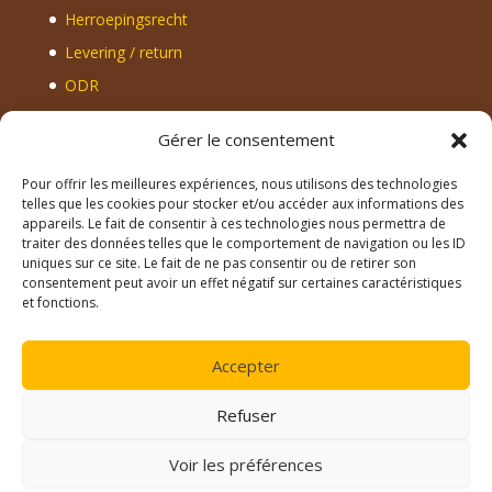
Herroepingsrecht
Levering / return
ODR
Gérer le consentement
Contact
Pour offrir les meilleures expériences, nous utilisons des technologies
BEE TASTY SRL
telles que les cookies pour stocker et/ou accéder aux informations des
Rue de Maredret, 14b
appareils. Le fait de consentir à ces technologies nous permettra de
traiter des données telles que le comportement de navigation ou les ID
5537 Denée
uniques sur ce site. Le fait de ne pas consentir ou de retirer son
TVA
: BE 1036.924.258
consentement peut avoir un effet négatif sur certaines caractéristiques
BIC
: CREGBEBB
et fonctions.
IBAN
: BE47 7320 8682 7680
Tel.
: +32 (0)486/631.971
Accepter
Refuser
Voir les préférences