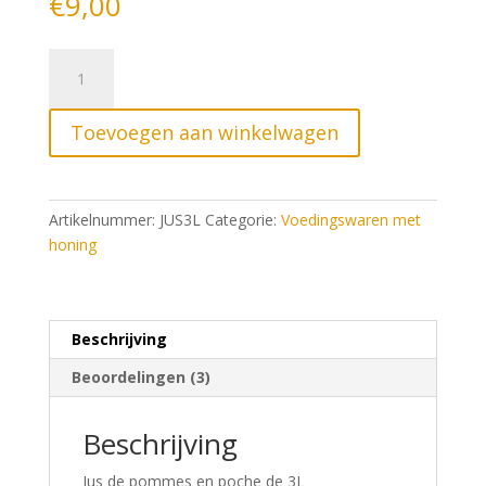
€
9,00
gebaseerd
op
klantbeoorde
lingen
Jus
de
pommes
Toevoegen aan winkelwagen
3L
aantal
Artikelnummer:
JUS3L
Categorie:
Voedingswaren met
honing
Beschrijving
Beoordelingen (3)
Beschrijving
Jus de pommes en poche de 3L