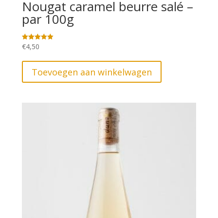
Nougat caramel beurre salé –
par 100g
€
4,50
Gewaardeerd
5.00
uit 5
Toevoegen aan winkelwagen