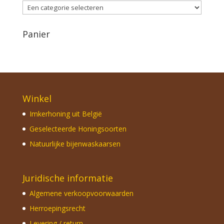
Panier
Winkel
Imkerhoning uit België
Geselecteerde Honingsoorten
Natuurlijke bijenwaskaarsen
Juridische informatie
Algemene verkoopvoorwaarden
Herroepingsrecht
Levering / return