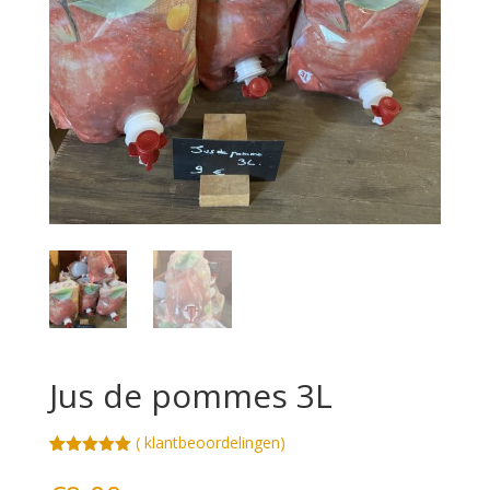
Jus de pommes 3L
(
klantbeoordelingen)
Gewaardeerd
3
5.00
op 5