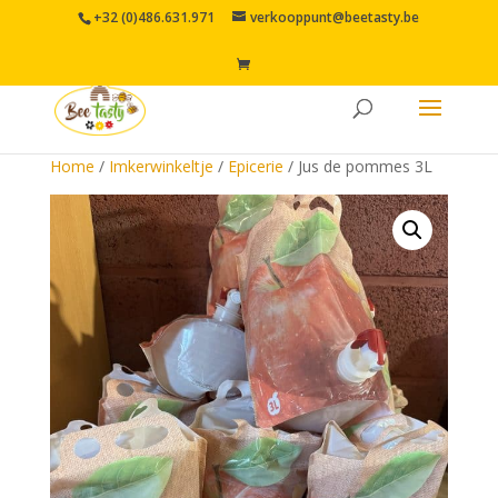
+32 (0)486.631.971
verkooppunt@beetasty.be
Home
/
Imkerwinkeltje
/
Epicerie
/ Jus de pommes 3L