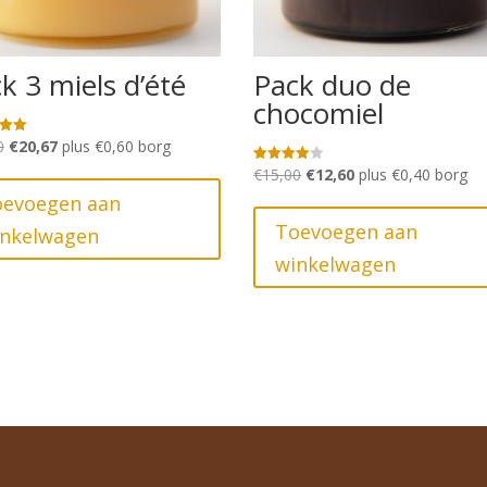
k 3 miels d’été
Pack duo de
chocomiel
Oorspronkelijke
Huidige
0
€
20,67
plus
€
0,60
borg
eerd
prijs
prijs
Oorspronkelijke
Huidige
€
15,00
€
12,60
plus
€
0,40
borg
Gewaarde
erd
was:
is:
prijs
prijs
oevoegen aan
4.00
uit 5
€24,00.
€20,67.
was:
is:
Toevoegen aan
inkelwagen
€15,00.
€12,60.
winkelwagen