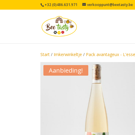
+32 (0)486.631.971
verkooppunt@beetasty.be
Start
/
Imkerwinkeltje
/
Pack avantageux - L'esse
Aanbieding!