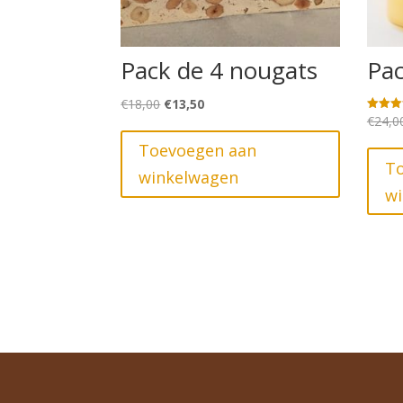
Pack de 4 nougats
Pac
Oorspronkelijke
Huidige
€
18,00
€
13,50
€
24,0
Gewaard
prijs
prijs
5.00
uit 5
was:
is:
Toevoegen aan
€18,00.
€13,50.
T
winkelwagen
w