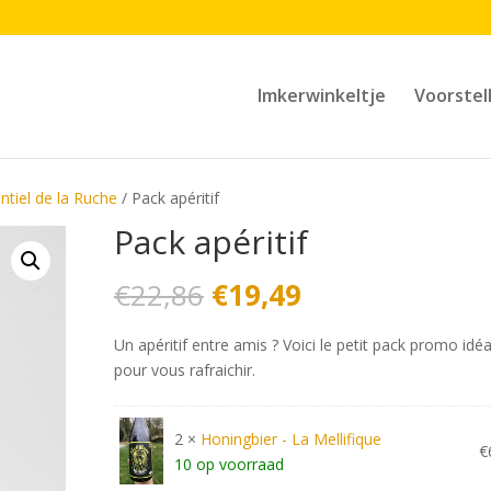
Imkerwinkeltje
Voorstel
ntiel de la Ruche
/ Pack apéritif
Pack apéritif
Oorspronkelijke
Huidige
€
22,86
€
19,49
prijs
prijs
was:
is:
Un apéritif entre amis ? Voici le petit pack promo idéa
€22,86.
€19,49.
pour vous rafraichir.
2 ×
Honingbier - La Mellifique
€
10 op voorraad