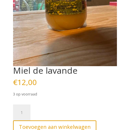
Miel de lavande
€
12,00
3 op voorraad
Miel
de
lavande
Toevoegen aan winkelwagen
aantal