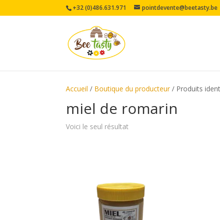
+32 (0)486.631.971
pointdevente@beetasty.be
Accueil
/
Boutique du producteur
/ Produits ident
miel de romarin
Voici le seul résultat