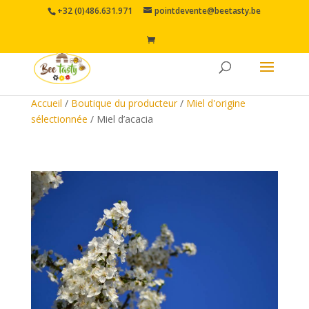
+32 (0)486.631.971
pointdevente@beetasty.be
Accueil
/
Boutique du producteur
/
Miel d'origine
sélectionnée
/ Miel d’acacia