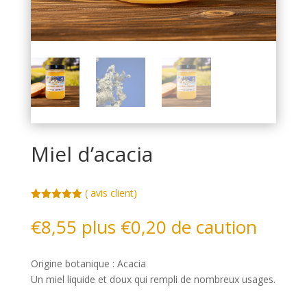
Miel d’acacia
(
avis client)
Noté
5.00
sur 5
€
8,55
plus
€
0,20
de caution
basé sur
notations
client
Origine botanique : Acacia
Un miel liquide et doux qui rempli de nombreux usages.