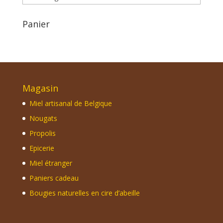
Panier
Magasin
Miel artisanal de Belgique
Nougats
Propolis
Epicerie
Miel étranger
Paniers cadeau
Bougies naturelles en cire d’abeille