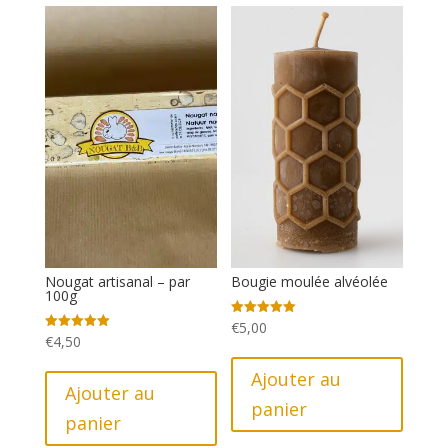
Nougat artisanal – par
Bougie moulée alvéolée
100g
€
5,00
Note
5.00
€
4,50
Note
sur 5
5.00
sur 5
Ajouter au
Ajouter au
panier
panier