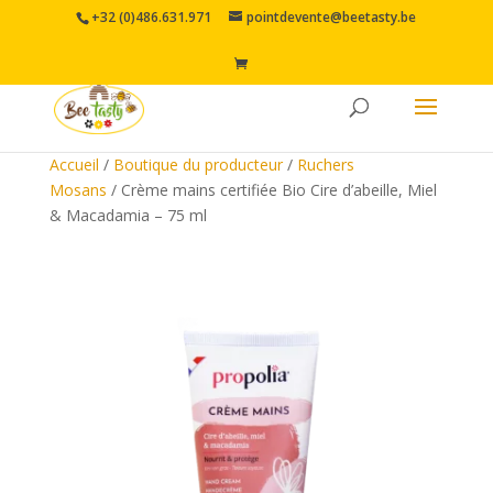
+32 (0)486.631.971
pointdevente@beetasty.be
Accueil
/
Boutique du producteur
/
Ruchers
Mosans
/ Crème mains certifiée Bio Cire d’abeille, Miel
& Macadamia – 75 ml