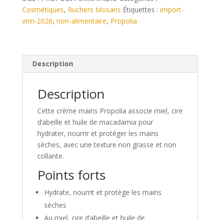
Bio
Cosmétiques
,
Ruchers Mosans
Étiquettes :
import-
Cire
vrm-2026
,
non-alimentaire
,
Propolia
d’abeille,
Miel
&
Macadamia
Description
-
75
Description
ml
Cette crème mains Propolia associe miel, cire
d’abeille et huile de macadamia pour
hydrater, nourrir et protéger les mains
sèches, avec une texture non grasse et non
collante.
Points forts
Hydrate, nourrit et protège les mains
sèches
Au miel, cire d’abeille et huile de