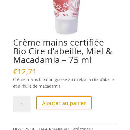
Crème mains certifiée
Bio Cire d’abeille, Miel &
Macadamia – 75 ml
€
12,71
Crème mains bio non grasse au miel, à la cire d’abeille
et à l’huile de macadamia.
quantité
Ajouter au panier
de
Crème
mains
certifiée
UGS :
PROPOLIA-CRMAINBIO
Catégories :