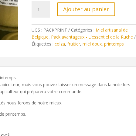
quantité
Ajouter au panier
de
Pack
3
UGS :
PACKPRINT
Catégories :
Miel artisanal de
miels
Belgique
,
Pack avantageux - L'essentiel de la Ruche
de
Étiquettes :
colza
,
fruitier
,
miel doux
,
printemps
printemps
rintemps.
l'apiculteur, mais vous pouvez laisser un message dans la note lors
'apiculteur qui préparera votre commande.
ités nous ferons de notre mieux.
 de printemps.
ussi…