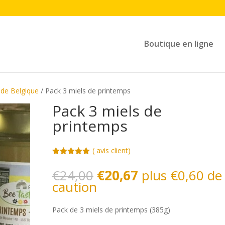
Boutique en ligne
l de Belgique
/ Pack 3 miels de printemps
Pack 3 miels de
printemps
(
avis client)
Noté
5.00
sur 5
Le
Le
€
24,00
€
20,67
plus
€
0,60
de
basé sur
prix
prix
caution
notations
client
initial
actuel
était :
est :
Pack de 3 miels de printemps (385g)
€24,00.
€20,67.