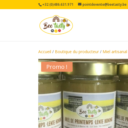
+32 (0)486.631.971
pointdevente@beetasty.be
Accueil
/
Boutique du producteur
/
Miel artisana
Promo !